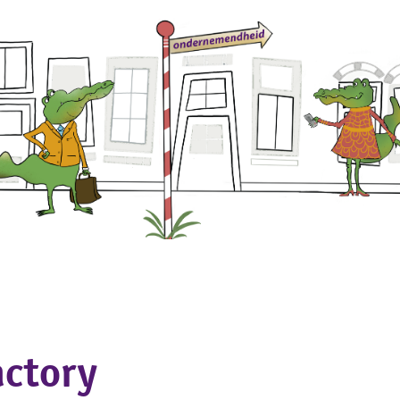
g met
Onze klanten
Kennis delen
Over ons
actory