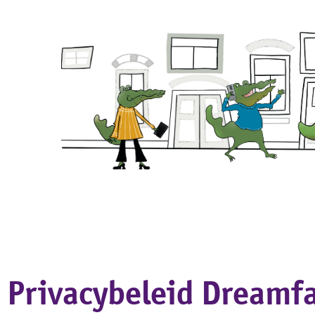
We helpen graa
Privacybeleid Dreamf