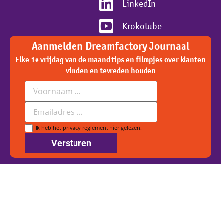
LinkedIn
Krokotube
Aanmelden Dreamfactory Journaal
Elke 1e vrijdag van de maand tips en filmpjes over klanten
vinden en tevreden houden
Voornaam
E-
mailadres
Ik heb het privacy reglement
hier gelezen.
Versturen