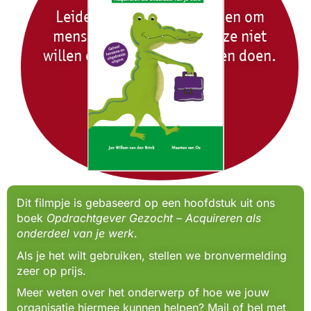
Leiderschap is het vermogen om
mensen te laten doen wat ze niet
willen en ze dit graag te laten doen.
Harry S. Truman
Dit filmpje is gebaseerd op een hoofdstuk uit ons
boek
Opdrachtgever Gezocht – Acquireren als
onderdeel van je werk
.
Als je het wilt gebruiken, stellen we bronvermelding
zeer op prijs.
Meer weten over het onderwerp of hoe we jouw
organisatie hiermee kunnen helpen? Mail of bel met