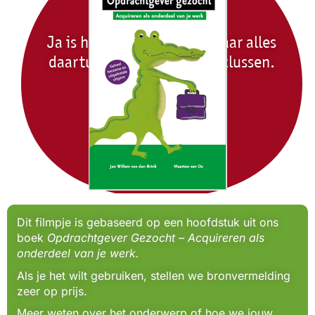
Ja is hoera en nee is oké Maar alles
daartussen is veel te hard klussen.
Dreamfactory
Dit filmpje is gebaseerd op een hoofdstuk uit ons
boek
Opdrachtgever Gezocht – Acquireren als
onderdeel van je werk.
Als je het wilt gebruiken, stellen we bronvermelding
zeer op prijs.
Meer weten over het onderwerp of hoe we jouw