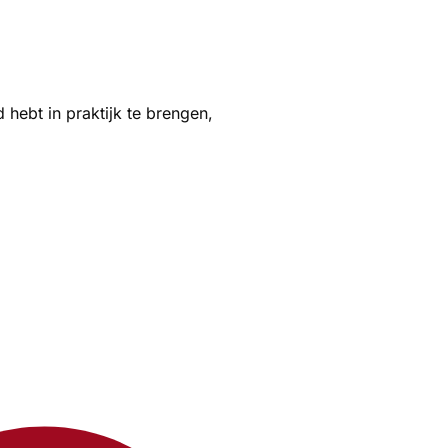
hebt in praktijk te brengen,