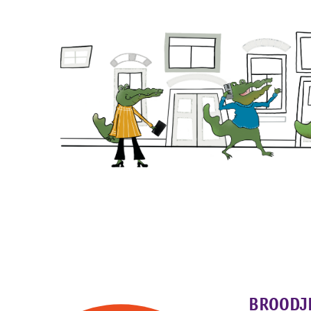
We helpen graa
BROODJ