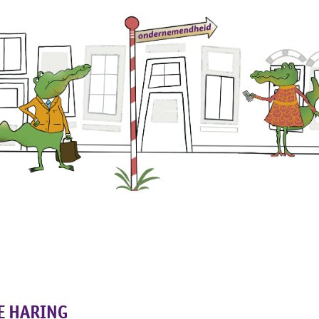
g met
Onze klanten
Kennis delen
Over ons
E HARING