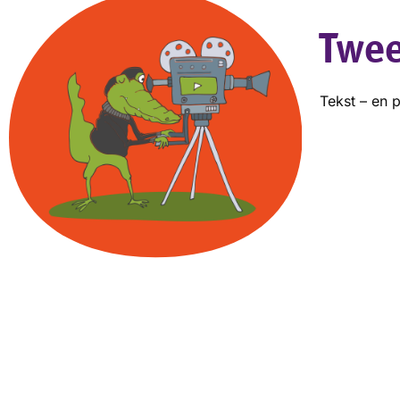
Twee
Tekst – en p