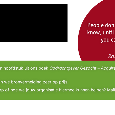
People don
know, unti
you c
Rob
en hoofdstuk uit ons boek
Opdrachtgever Gezocht – Acquire
llen we bronvermelding zeer op prijs.
p of hoe we jouw organisatie hiermee kunnen helpen? Mai