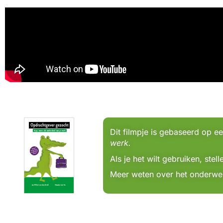
Dit filmpje is gebaseerd op e
werk.
Als je het wilt gebruiken, ste
Meer weten over het onderwer