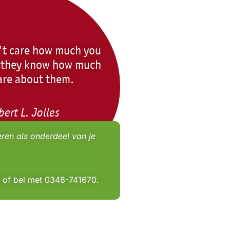
't care how much you
l they know how much
are about them.
ert L. Jolles
ren als onderdeel van je
l of bel met 0348-741670.