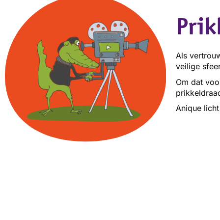
Prik
Als vertrou
veilige sfee
Om dat voor 
prikkeldraa
Anique lich