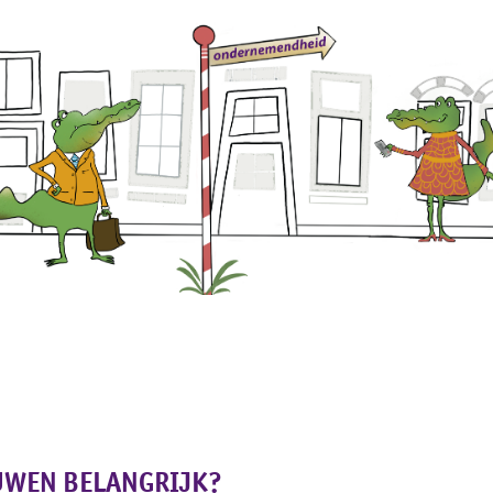
g met
Onze klanten
Kennis delen
Over ons
UWEN BELANGRIJK?