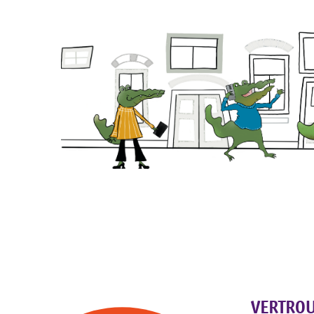
We helpen graa
VERTRO