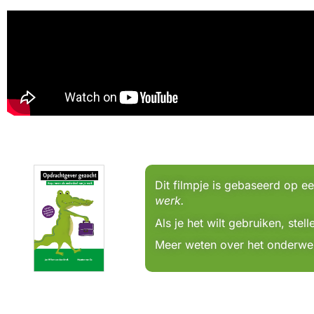
Dit filmpje is gebaseerd op e
werk.
Als je het wilt gebruiken, ste
Meer weten over het onderwer