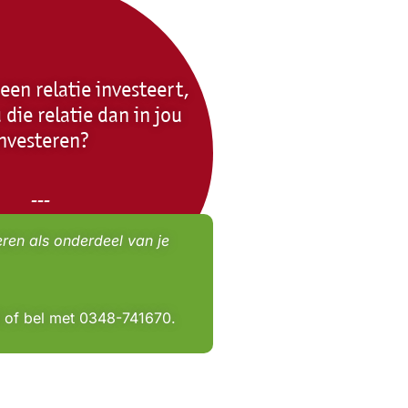
n een relatie investeert,
die relatie dan in jou
investeren?
---
ren als onderdeel van je
l of bel met 0348-741670.