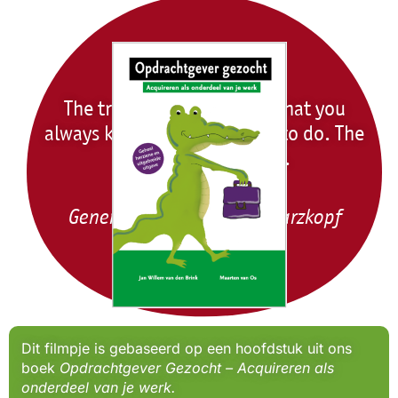
The truth of the matter is that you
always know the right thing to do. The
hard part is doing it.
Generaal H. Norman Schwarzkopf
Dit filmpje is gebaseerd op een hoofdstuk uit ons
boek
Opdrachtgever Gezocht – Acquireren als
onderdeel van je werk.